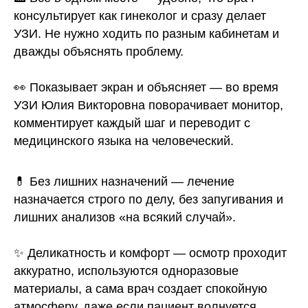
УЗИ при многоплодной беременности, III
4 400 ₽
консультирует как гинеколог и сразу делает
триместр (не является скринингом)
УЗИ органов брюшной полости (печень,
2 300 ₽
УЗИ. Не нужно ходить по разным кабинетам и
желчный пузырь, поджелудочная железа,
селезенка)
дважды объяснять проблему.
Допплерография маточно-плацентарного
1 500 ₽
кровотока
👀 Показывает экран и объясняет — во время
УЗИ органов брюшной полости и почек
2 900 ₽
УЗИ Юлия Викторовна поворачивает монитор,
Фолликулометрия (УЗИ)
1 400 ₽
комментирует каждый шаг и переводит с
УЗИ почек
1 400 ₽
медицинского языка на человеческий.
Цервикометрия (УЗИ шейки матки)
1 900 ₽
УЗИ почек и мочевого пузыря с остаточной
2 000 ₽
💊 Без лишних назначений — лечение
мочой
назначается строго по делу, без запугивания и
ЭхоГСС — проходимость маточных труб
6 800 ₽
лишних анализов «на всякий случай».
(включая катетер)
УЗИ почек и надпочечников
1 700 ₽
✨ Деликатность и комфорт — осмотр проходит
Комплекс: гинеколог + УЗИ молочных желез,
5 000 ₽
аккуратно, используются одноразовые
Гальченко Ю.В.
УЗИ почек с оценкой кровотока
2 100 ₽
материалы, а сама врач создает спокойную
атмосферу, даже если пациент волнуется