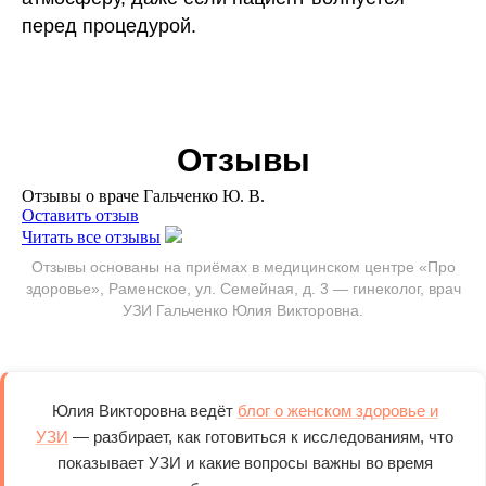
УЗИ комплекс «Женский чек-ап максимум»
14 800 ₽
УЗИ щитовидной железы и паращитовидных
1 900 ₽
перед процедурой.
(молочные железы, малый таз, щитовидная
желез + допплерография
железа, брюшная полость, почки и
надпочечники, вены ног, сосуды шеи, ЭхоКГ)
УЗИ-комплекс "Женский чек-ап": малый таз,
7 500 ₽
молочные железы, щитовидная железа,
брюшная полость, почки
УЗИ плода
3 500 ₽
Отзывы
Отзывы о враче Гальченко Ю. В.
Оставить отзыв
Читать все отзывы
Отзывы основаны на приёмах в медицинском центре «Про
здоровье», Раменское, ул. Семейная, д. 3 — гинеколог, врач
УЗИ Гальченко Юлия Викторовна.
Юлия Викторовна ведёт
блог о женском здоровье и
УЗИ
— разбирает, как готовиться к исследованиям, что
показывает УЗИ и какие вопросы важны во время